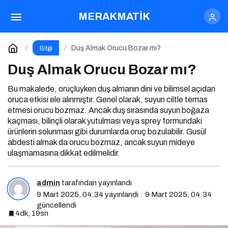
Duş Almak Orucu Bozar mı?
MERAKMATİK
Yorum Yap
Duş Almak Orucu Bozar mı?
Bilgi
Duş Almak Orucu Bozar mı?
Bu makalede, oruçluyken duş almanın dini ve bilimsel açıdan
oruca etkisi ele alınmıştır. Genel olarak, suyun ciltle temas
etmesi orucu bozmaz. Ancak duş sırasında suyun boğaza
kaçması, bilinçli olarak yutulması veya sprey formundaki
ürünlerin solunması gibi durumlarda oruç bozulabilir. Gusül
abdesti almak da orucu bozmaz, ancak suyun mideye
ulaşmamasına dikkat edilmelidir.
admin
tarafından yayınlandı
9 Mart 2025, 04:34
yayınlandı
9 Mart 2025, 04:34
güncellendi
4dk, 19sn