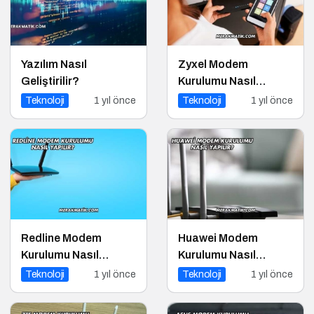
Yazılım Nasıl
Zyxel Modem
Geliştirilir?
Kurulumu Nasıl
Yapılır?
Teknoloji
1 yıl önce
Teknoloji
1 yıl önce
Redline Modem
Huawei Modem
Kurulumu Nasıl
Kurulumu Nasıl
Yapılır?
Yapılır?
Teknoloji
1 yıl önce
Teknoloji
1 yıl önce