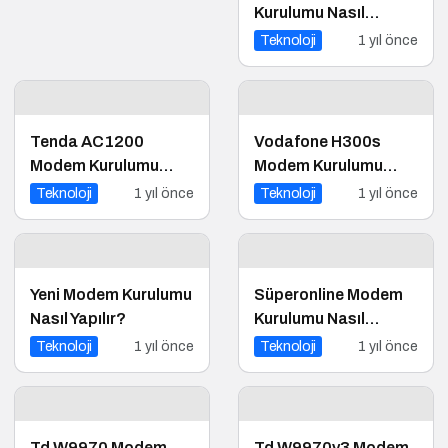
Kurulumu Nasıl
Yapılır?
Teknoloji
1 yıl önce
Tenda AC1200
Vodafone H300s
Modem Kurulumu
Modem Kurulumu
Nasıl Yapılır?
Nasıl Yapılır?
Teknoloji
1 yıl önce
Teknoloji
1 yıl önce
Yeni Modem Kurulumu
Süperonline Modem
Nasıl Yapılır?
Kurulumu Nasıl
Yapılır?
Teknoloji
1 yıl önce
Teknoloji
1 yıl önce
Td W9970 Modem
Td W9970v3 Modem