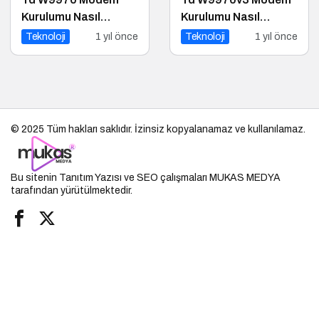
Kurulumu Nasıl
Kurulumu Nasıl
Yapılır?
Yapılır?
Teknoloji
1 yıl önce
Teknoloji
1 yıl önce
© 2025 Tüm hakları saklıdır. İzinsiz kopyalanamaz ve kullanılamaz.
Bu sitenin
Tanıtım Yazısı
ve SEO çalışmaları
MUKAS MEDYA
tarafından yürütülmektedir.