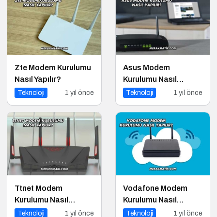
Zte Modem Kurulumu
Asus Modem
Nasıl Yapılır?
Kurulumu Nasıl
Yapılır?
Teknoloji
1 yıl önce
Teknoloji
1 yıl önce
Ttnet Modem
Vodafone Modem
Kurulumu Nasıl
Kurulumu Nasıl
Yapılır?
Yapılır?
Teknoloji
1 yıl önce
Teknoloji
1 yıl önce