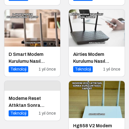
D Smart Modem
Airties Modem
Kurulumu Nasıl
Kurulumu Nasıl
Yapılır?
Yapılır?
Teknoloji
1 yıl önce
Teknoloji
1 yıl önce
Modeme Reset
Attıktan Sonra
Kurulum Nasıl Yapılır?
Teknoloji
1 yıl önce
Hg658 V2 Modem