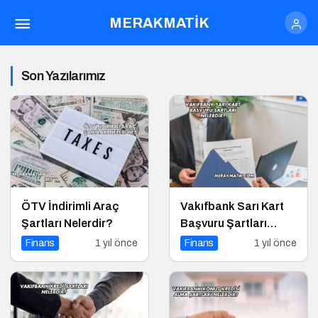
MERAKMATİK
Son Yazılarımız
ÖTV İndirimli Araç
Vakıfbank Sarı Kart
Şartları Nelerdir?
Başvuru Şartları
Nelerdir?
Finans
1 yıl önce
Finans
1 yıl önce