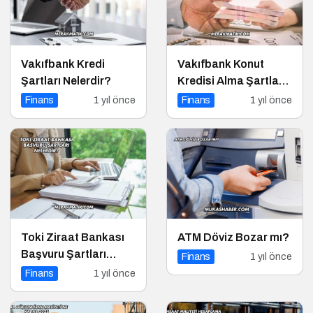
Vakıfbank Kredi
Vakıfbank Konut
Şartları Nelerdir?
Kredisi Alma Şartları
Nelerdir?
Finans
1 yıl önce
Finans
1 yıl önce
Toki Ziraat Bankası
ATM Döviz Bozar mı?
Başvuru Şartları
Finans
1 yıl önce
Nelerdir?
Finans
1 yıl önce