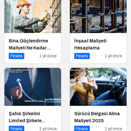
Bina Güçlendirme
İnşaat Maliyeti
Maliyeti Ne Kadar
Hesaplama
2025
Finans
1 yıl önce
Finans
1 yıl önce
Şahıs Şirketini
Sürücü Belgesi Alma
Limited Şirkete
Maliyeti 2025
Çevirme Maliyeti
Finans
1 yıl önce
Finans
1 yıl önce