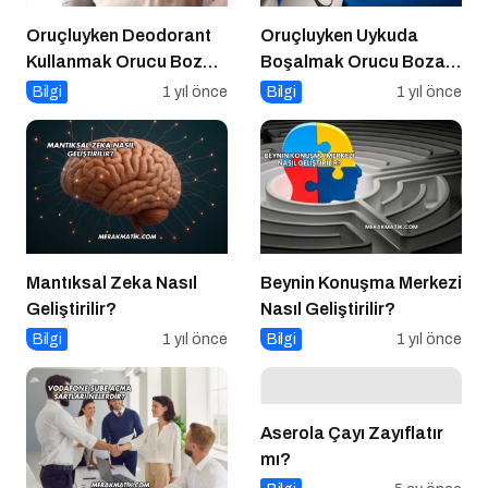
Oruçluyken Deodorant
Oruçluyken Uykuda
Kullanmak Orucu Bozar
Boşalmak Orucu Bozar
mı?
mı?
Bilgi
1 yıl önce
Bilgi
1 yıl önce
Mantıksal Zeka Nasıl
Beynin Konuşma Merkezi
Geliştirilir?
Nasıl Geliştirilir?
Bilgi
1 yıl önce
Bilgi
1 yıl önce
Aserola Çayı Zayıflatır
mı?