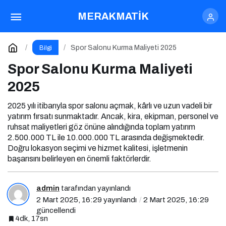
Spor Salonu Kurma Maliyeti 2025
MERAKMATİK
Yorum Yap
Spor Salonu Kurma Maliyeti 2025
Bilgi
Spor Salonu Kurma Maliyeti
2025
2025 yılı itibarıyla spor salonu açmak, kârlı ve uzun vadeli bir
yatırım fırsatı sunmaktadır. Ancak, kira, ekipman, personel ve
ruhsat maliyetleri göz önüne alındığında toplam yatırım
2.500.000 TL ile 10.000.000 TL arasında değişmektedir.
Doğru lokasyon seçimi ve hizmet kalitesi, işletmenin
başarısını belirleyen en önemli faktörlerdir.
admin
tarafından yayınlandı
2 Mart 2025, 16:29
yayınlandı
2 Mart 2025, 16:29
güncellendi
4dk, 17sn