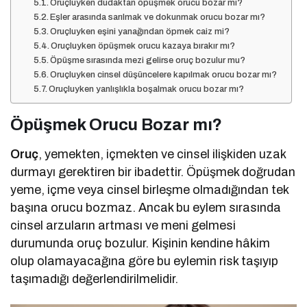
Oruçluyken dudaktan öpüşmek orucu bozar mı?
Eşler arasında sarılmak ve dokunmak orucu bozar mı?
Oruçluyken eşini yanağından öpmek caiz mi?
Oruçluyken öpüşmek orucu kazaya bırakır mı?
Öpüşme sırasında mezi gelirse oruç bozulur mu?
Oruçluyken cinsel düşüncelere kapılmak orucu bozar mı?
Oruçluyken yanlışlıkla boşalmak orucu bozar mı?
Öpüşmek Orucu Bozar mı?
Oruç
, yemekten, içmekten ve cinsel ilişkiden uzak
durmayı gerektiren bir ibadettir. Öpüşmek doğrudan
yeme, içme veya cinsel birleşme olmadığından tek
başına orucu bozmaz. Ancak bu eylem sırasında
cinsel arzuların artması ve meni gelmesi
durumunda oruç bozulur. Kişinin kendine hâkim
olup olamayacağına göre bu eylemin risk taşıyıp
taşımadığı değerlendirilmelidir.