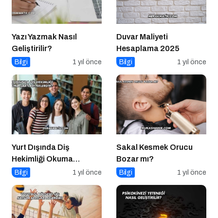
Yazı Yazmak Nasıl
Duvar Maliyeti
Geliştirilir?
Hesaplama 2025
Bilgi
1 yıl önce
Bilgi
1 yıl önce
Yurt Dışında Diş
Sakal Kesmek Orucu
Hekimliği Okuma
Bozar mı?
Şartları Nelerdir?
Bilgi
1 yıl önce
Bilgi
1 yıl önce