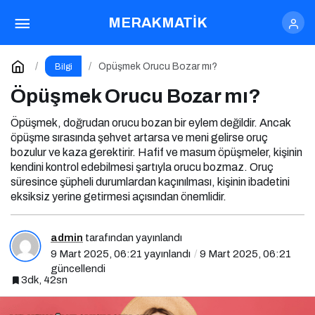
Öpüşmek Orucu Bozar mı?
Yorum Yap
MERAKMATİK
Öpüşmek Orucu Bozar mı?
Bilgi
Öpüşmek Orucu Bozar mı?
Öpüşmek, doğrudan orucu bozan bir eylem değildir. Ancak
öpüşme sırasında şehvet artarsa ve meni gelirse oruç
bozulur ve kaza gerektirir. Hafif ve masum öpüşmeler, kişinin
kendini kontrol edebilmesi şartıyla orucu bozmaz. Oruç
süresince şüpheli durumlardan kaçınılması, kişinin ibadetini
eksiksiz yerine getirmesi açısından önemlidir.
admin
tarafından yayınlandı
9 Mart 2025, 06:21
yayınlandı
9 Mart 2025, 06:21
güncellendi
3dk, 42sn