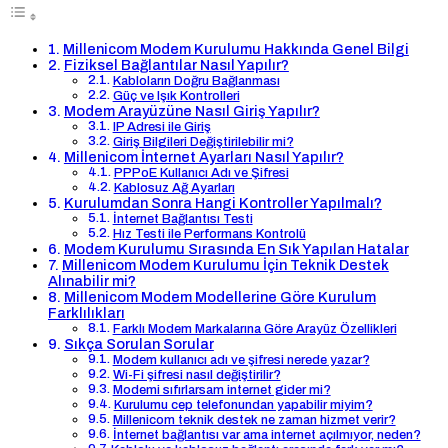
Millenicom Modem Kurulumu Hakkında Genel Bilgi
Fiziksel Bağlantılar Nasıl Yapılır?
Kabloların Doğru Bağlanması
Güç ve Işık Kontrolleri
Modem Arayüzüne Nasıl Giriş Yapılır?
IP Adresi ile Giriş
Giriş Bilgileri Değiştirilebilir mi?
Millenicom İnternet Ayarları Nasıl Yapılır?
PPPoE Kullanıcı Adı ve Şifresi
Kablosuz Ağ Ayarları
Kurulumdan Sonra Hangi Kontroller Yapılmalı?
İnternet Bağlantısı Testi
Hız Testi ile Performans Kontrolü
Modem Kurulumu Sırasında En Sık Yapılan Hatalar
Millenicom Modem Kurulumu İçin Teknik Destek
Alınabilir mi?
Millenicom Modem Modellerine Göre Kurulum
Farklılıkları
Farklı Modem Markalarına Göre Arayüz Özellikleri
Sıkça Sorulan Sorular
Modem kullanıcı adı ve şifresi nerede yazar?
Wi-Fi şifresi nasıl değiştirilir?
Modemi sıfırlarsam internet gider mi?
Kurulumu cep telefonundan yapabilir miyim?
Millenicom teknik destek ne zaman hizmet verir?
İnternet bağlantısı var ama internet açılmıyor, neden?