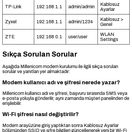
Kablosuz
TP-Link
192.168.1.1
admin/admin
Ayarlar
Kablosuz >
Zyxel
192.168.1.1
admin/1234
Genel
WLAN
ZTE
192.168.0.1
user/user
Settings
Sıkça Sorulan Sorular
Aşağıda Millenicom modem kurulumu ile ilgili sıkça sorulan
sorular ve yanıtları yer almaktadır:
Modem kullanıcı adı ve şifresi nerede yazar?
Millenicom kullanıcı adı ve şifresi, başvuru sırasında SMS veya
e-posta yoluyla gönderilir, aynı zamanda müşteri panelinden de
erişilebilir.
Wi-Fi şifresi nasıl değiştirilir?
Modem arayüzüne giriş yaptıktan sonra Kablosuz Ayarlar
bölümünden SSID ve şifre bilgileri güncellenerek yeni bir Wi-Fi