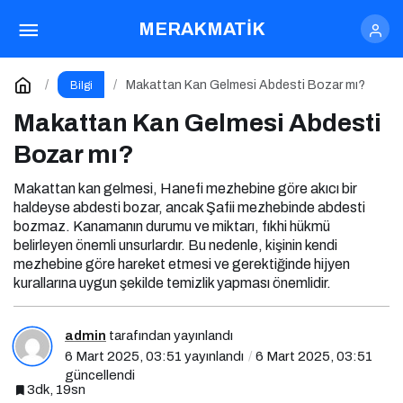
Makattan Kan Gelmesi Abdesti Bozar mı?
MERAKMATİK
Yorum Yap
Makattan Kan Gelmesi Abdesti Bozar mı?
Bilgi
Makattan Kan Gelmesi Abdesti
Bozar mı?
Makattan kan gelmesi, Hanefi mezhebine göre akıcı bir
haldeyse abdesti bozar, ancak Şafii mezhebinde abdesti
bozmaz. Kanamanın durumu ve miktarı, fıkhi hükmü
belirleyen önemli unsurlardır. Bu nedenle, kişinin kendi
mezhebine göre hareket etmesi ve gerektiğinde hijyen
kurallarına uygun şekilde temizlik yapması önemlidir.
admin
tarafından yayınlandı
6 Mart 2025, 03:51
yayınlandı
6 Mart 2025, 03:51
güncellendi
3dk, 19sn