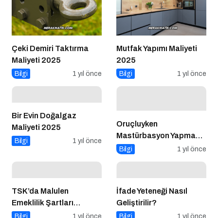
Çeki Demiri Taktırma
Mutfak Yapımı Maliyeti
Maliyeti 2025
2025
Bilgi
1 yıl önce
Bilgi
1 yıl önce
Bir Evin Doğalgaz
Oruçluyken
Maliyeti 2025
Mastürbasyon Yapmak
Bilgi
1 yıl önce
Orucu Bozar mı?
Bilgi
1 yıl önce
TSK’da Malulen
İfade Yeteneği Nasıl
Emeklilik Şartları
Geliştirilir?
Nelerdir?
Bilgi
1 yıl önce
Bilgi
1 yıl önce