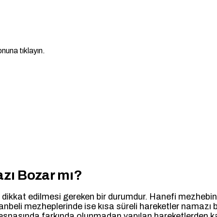
nuna tıklayın.
zı Bozar mı?
dikkat edilmesi gereken bir durumdur. Hanefi mezhebine 
ve Hanbeli mezheplerinde ise kısa süreli hareketler nama
esnasında farkında olunmadan yapılan hareketlerden kaç