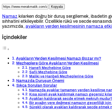
Kopyala
Namaz
kılarken doğru bir duruş sergilemek, ibadetin g
sıhhatini etkileyebilir. Özellikle rükû ve secde esnas
yazımızda,
ayakların yerden kesilmesinin namaza etki
İçindekiler
Ayakların Yerden Kesilmesi Namazı Bozar mı?
Mezheplere Göre Ayakların Yerden Kesilmesi
Hanefi Mezhebine Göre
Şafii Mezhebine Göre
Maliki ve Hanbeli Mezheplerine Göre
Namazda Duruşun Önemi
Sıkça Sorulan Sorular
Namazda ayaklar tamamen yerden kesilirse na
Kısa süreli ayak kaldırmak namazı geçersiz kıla
Ayakları kaldırarak secde etmek mekruh mudur
Bir ayağın yere değmesi namazın geçerliliği için 
Sürekli olarak ayakları kaldırarak secde etmek