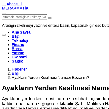
Abone Ol
MERAKMATİK
Aradığınız kelimeyi yazın ve entera basın, kapatmak için esc buto
Ana Sayfa
Bilgi
Teknoloji
Finans
Borsa
Yatırım
Ekonomi
Sağlık
Haberler
Bilgi
Ayakların Yerden Kesilmesi Namazı Bozar mı?
Ayakların Yerden Kesilmesi Nama
Ayakların yerden kesilmesi, namazın sıhhati açısından 
kaldırılması namazı geçersiz kılabilir. Şafii, Maliki 
ayağın yere temas etmesine dikkat edilmeli ve ibadet 