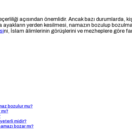
eçerliliği açısından önemlidir. Ancak bazı durumlarda, 
ında ayakların yerden kesilmesi, namazın bozulup bozulm
si
ni, İslam âlimlerinin görüşlerini ve mezheplere göre farkl
maz bozulur mu?
r mı?
?
yeterli midir?
 namazı bozar mı?