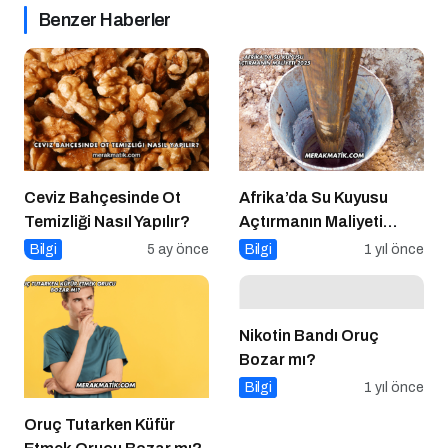
Benzer Haberler
Ceviz Bahçesinde Ot
Afrika’da Su Kuyusu
Temizliği Nasıl Yapılır?
Açtırmanın Maliyeti
2025
Bilgi
5 ay önce
Bilgi
1 yıl önce
Nikotin Bandı Oruç
Bozar mı?
Bilgi
1 yıl önce
Oruç Tutarken Küfür