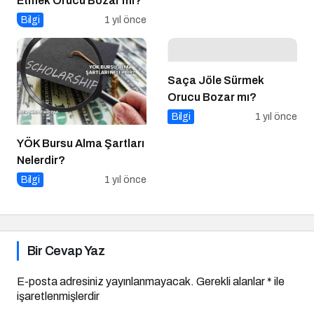
Etmek Orucu Bozar mı?
Bilgi
1 yıl önce
Saça Jöle Sürmek
Orucu Bozar mı?
Bilgi
1 yıl önce
YÖK Bursu Alma Şartları
Nelerdir?
Bilgi
1 yıl önce
Bir Cevap Yaz
E-posta adresiniz yayınlanmayacak.
Gerekli alanlar
*
ile
işaretlenmişlerdir