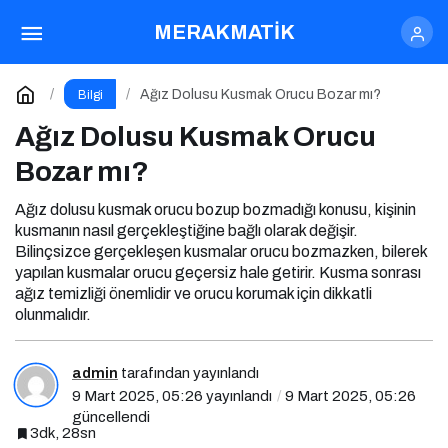
Ağız Dolusu Kusmak Orucu Bozar mı?
MERAKMATİK
Yorum Yap
Ağız Dolusu Kusmak Orucu Bozar mı?
Bilgi
Ağız Dolusu Kusmak Orucu
Bozar mı?
Ağız dolusu kusmak orucu bozup bozmadığı konusu, kişinin
kusmanın nasıl gerçekleştiğine bağlı olarak değişir.
Bilinçsizce gerçekleşen kusmalar orucu bozmazken, bilerek
yapılan kusmalar orucu geçersiz hale getirir. Kusma sonrası
ağız temizliği önemlidir ve orucu korumak için dikkatli
olunmalıdır.
admin
tarafından yayınlandı
9 Mart 2025, 05:26
yayınlandı
9 Mart 2025, 05:26
güncellendi
3dk, 28sn