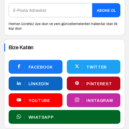
ABONE OL
Hemen ücretsiz üye olun ve yeni güncellemelerden haberdar olan ilk
kişi olun.
Bize Katılın
FACEBOOK
TWITTER
LINKEDIN
PINTEREST
YOUTUBE
INSTAGRAM
WHATSAPP