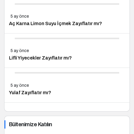
5 ay önce
Aç Karna Limon Suyu İçmek Zayıflatır mı?
5 ay önce
Lifli Yiyecekler Zayıflatır mı?
5 ay önce
Yulaf Zayıflatır mı?
Bültenimize Katılın