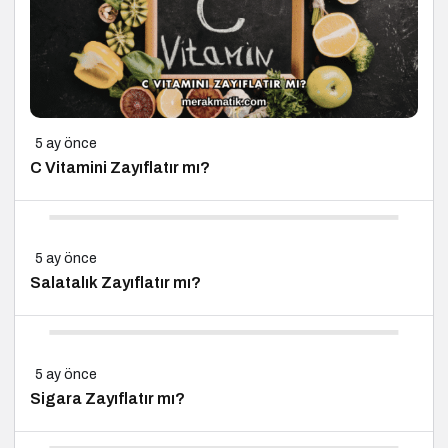
5 ay önce
C Vitamini Zayıflatır mı?
5 ay önce
Salatalık Zayıflatır mı?
5 ay önce
Sigara Zayıflatır mı?