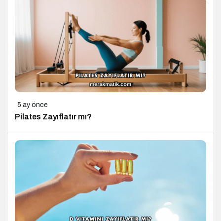
5 ay önce
Pilates Zayıflatır mı?